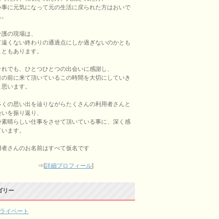
い事に元気になって元の生活に戻られた方はおいで
ん。
介護の現場は、
て遠くない終わりの通過点にしか過ぎないのかとも
こともあります。
それでも、ひとつひとつの出会いに感謝し、
目の前に来て頂いているこの時間を大切にしていき
と思います。
多くの思い出を辿りながらたくさんの利用者さんと
会いを振り返り、
身素晴らしい仕事をさせて頂いている事に、深く感
ています。
用者さんのお名前はすべて仮名です
⇒[
詳細プロフィール
]
ゴリー
ライベート