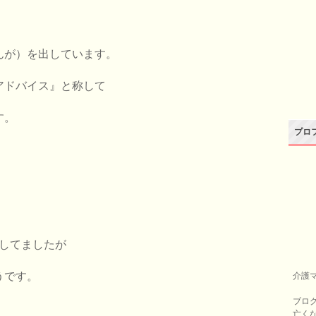
んが）
を出しています。
アドバイス』と称して
す。
プロ
配してましたが
うです。
介護
ブロ
亡く