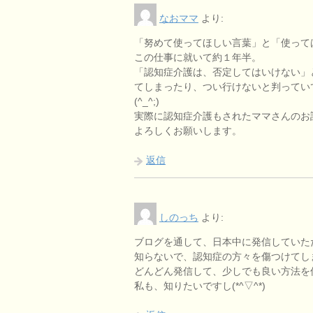
なおママ
より:
「努めて使ってほしい言葉」と「使って
この仕事に就いて約１年半。
「認知症介護は、否定してはいけない」
てしまったり、つい行けないと判ってい
(^_^;)
実際に認知症介護もされたママさんのお
よろしくお願いします。
返信
しのっち
より:
ブログを通して、日本中に発信していた
知らないで、認知症の方々を傷つけてし
どんどん発信して、少しでも良い方法を
私も、知りたいですし(*^▽^*)