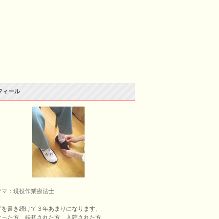
フィール
ママ：現役作業療法士
グを書き続けて３年あまりになります。
なった方、転初された方、入院された方、