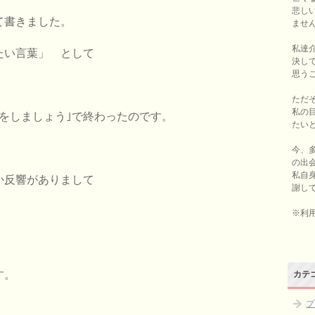
悲し
て書きました。
ませ
私達
たい言葉」 として
決し
思う
ただ
私の
をしましょう｣で終わったのです。
たい
今、
の出
私自
か反響がありまして
謝し
※利
す。
カテ
プ