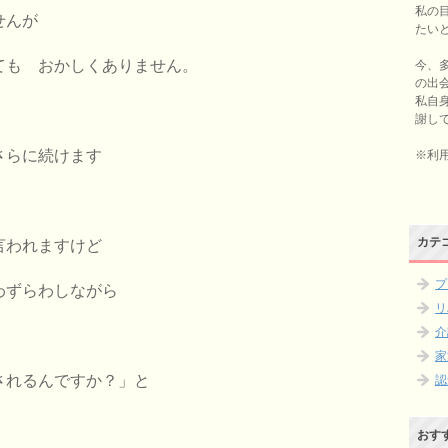
私の
せんが
たい
ても おかしくありません。
今、
の出
私自
謝し
さらに続けます
※利
が
カテ
言われますけど
プ
わずらわしながら
リ
介
家
されるんですか
？」と
認
おす