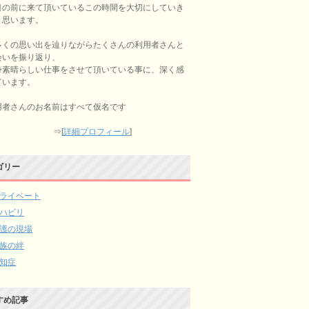
目の前に来て頂いているこの時間を大切にしていき
と思います。
多くの思い出を辿りながらたくさんの利用者さんと
会いを振り返り、
身素晴らしい仕事をさせて頂いている事に、深く感
ています。
用者さんのお名前はすべて仮名です
⇒[
詳細プロフィール
]
ゴリー
ライベート
ハビリ
護の現場
族の絆
知症
すめ記事