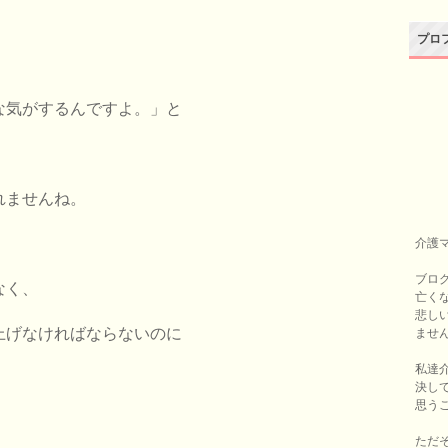
プロ
な気がするんですよ。」と
れませんね。
介護
ブロ
なく、
亡く
悲し
上げなければならないのに
ませ
私達
決し
思う
ただ