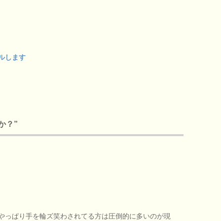
ルします
すか？”
やっぱり手を輪ズ笑わされてる方は圧倒的に多いのが現