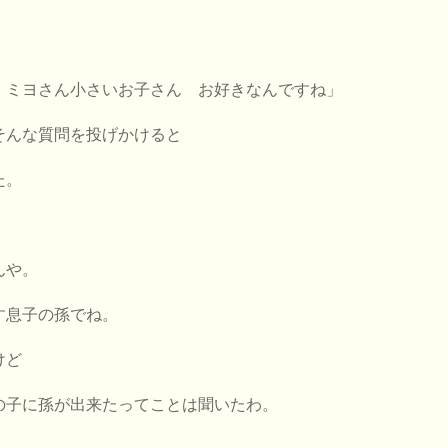
 ミヨさん小さいお子さん お好きなんですね」
そんな質問を投げかけると
た。
んや。
す息子の孫でね。
けど
の子に孫が出来たってことは聞いたわ。