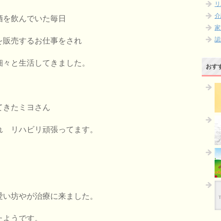
リ
介
酒を飲んでいた毎日
家
認
を販売するお仕事をされ
細々と生活してきました。
おす
てきたミヨさん
れ リハビリ頑張ってます。
愛い坊やが治療に来ました。
たようです。