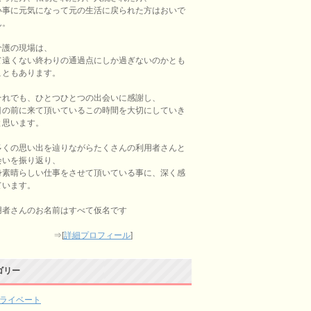
い事に元気になって元の生活に戻られた方はおいで
ん。
介護の現場は、
て遠くない終わりの通過点にしか過ぎないのかとも
こともあります。
それでも、ひとつひとつの出会いに感謝し、
目の前に来て頂いているこの時間を大切にしていき
と思います。
多くの思い出を辿りながらたくさんの利用者さんと
会いを振り返り、
身素晴らしい仕事をさせて頂いている事に、深く感
ています。
用者さんのお名前はすべて仮名です
⇒[
詳細プロフィール
]
ゴリー
ライベート