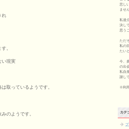
悲し
ませ
され
私達
決し
思う
ただ
私の
ます。
たい
ない現実
今、
の出
私自
謝し
絡は取っているようです。
※利
カテ
飲みのようです。
プ