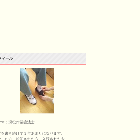
フィール
ママ：現役作業療法士
グを書き続けて３年あまりになります。
なった方、転初された方、入院された方、