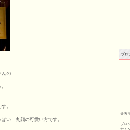
プロ
さんの
う。
です。
介護
っぽい 丸顔の可愛い方です。
ブロ
亡く