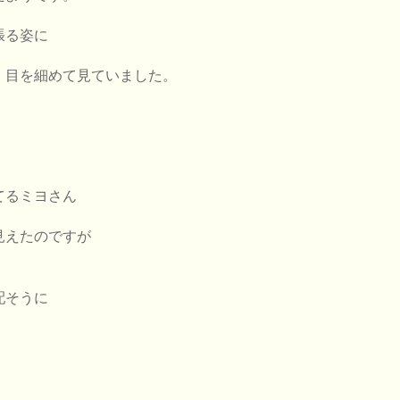
張る姿に
 目を細めて見ていました。
てるミヨさん
見えたのですが
配そうに