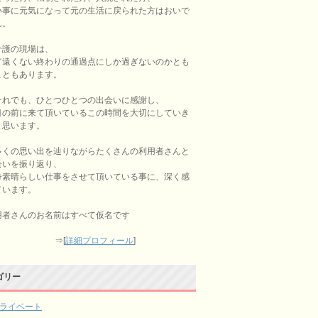
い事に元気になって元の生活に戻られた方はおいで
ん。
介護の現場は、
て遠くない終わりの通過点にしか過ぎないのかとも
こともあります。
それでも、ひとつひとつの出会いに感謝し、
目の前に来て頂いているこの時間を大切にしていき
と思います。
多くの思い出を辿りながらたくさんの利用者さんと
会いを振り返り、
身素晴らしい仕事をさせて頂いている事に、深く感
ています。
用者さんのお名前はすべて仮名です
⇒[
詳細プロフィール
]
ゴリー
ライベート