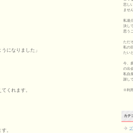
悲し
ませ
私達
決し
思う
ただ
私の
ようになりました」
たい
今、
の出
私自
謝し
えてくれます。
※利
カテ
プ
ます。