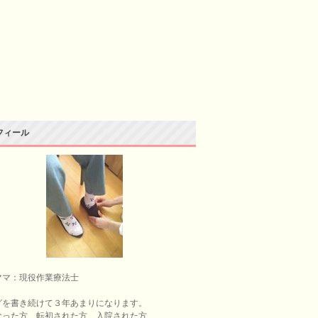
フィール
ママ：現役作業療法士
グを書き続けて３年あまりになります。
なった方、転初された方、入院された方、