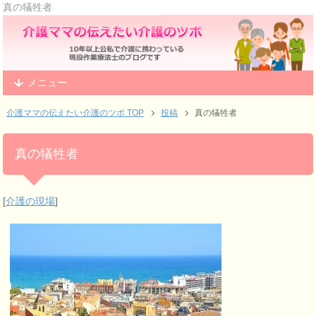
真の犠牲者
メニュー
介護ママの伝えたい介護のツボ TOP
投稿
真の犠牲者
真の犠牲者
[
介護の現場
]