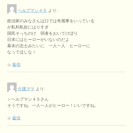
ヘルプマン４５
より:
政治家のみなさんは口では奇麗事をいっている
が私利私欲にはりすぎ
国民そっちのけ 弱者をおいてけぼり
日本にはヒーローがいないのだよ
幕末の志士みたいに 一人一人 ヒーローに
なってほしな！
返信
介護ママ
より:
＞ヘルプマン４５さん
そうですね、一人一人がヒーロー！いいですね。
返信