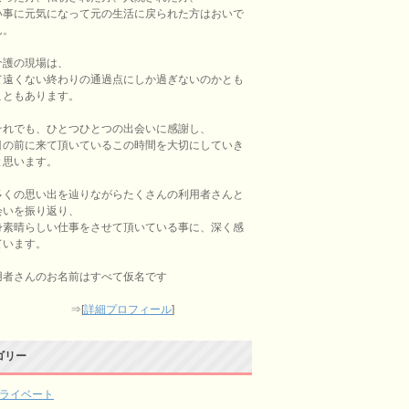
い事に元気になって元の生活に戻られた方はおいで
ん。
介護の現場は、
て遠くない終わりの通過点にしか過ぎないのかとも
こともあります。
それでも、ひとつひとつの出会いに感謝し、
目の前に来て頂いているこの時間を大切にしていき
と思います。
多くの思い出を辿りながらたくさんの利用者さんと
会いを振り返り、
身素晴らしい仕事をさせて頂いている事に、深く感
ています。
用者さんのお名前はすべて仮名です
⇒[
詳細プロフィール
]
ゴリー
ライベート