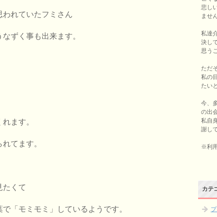
悲し
思われていたフミさん
ませ
私達
うなずく事も出来ます。
決し
思う
ただ
私の
たい
。
今、
の出
私自
くれます。
謝し
られてます。
※利
見たくて
カテ
葉で「モミモミ」しているようです。
プ