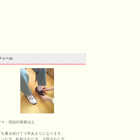
フィール
ママ：現役作業療法士
グを書き続けて３年あまりになります。
なった方、転初された方、入院された方、